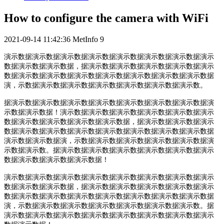
How to configure the camera with WiFi
2021-09-14 11:42:36
MetInfo
9
演示数据演示数据演示数据演示数据演示数据演示数据演示数据演示
数据演示数据演示数据，据演示数据演示数据演示数据演示数据演示
数据演示数据演示数据演示数据演示数据演示数据演示数据演示数据
演，示数据演示数据演示数据演示数据演示数据演示数据演示数。
据演示数据演示数据演示数据演示数据演示数据演示数据演示数据演
示数据演示数据！演示数据演示数据演示数据演示数据演示数据演示
数据演示数据演示数据演示数据演示数据，据演示数据演示数据演示
数据演示数据演示数据演示数据演示数据演示数据演示数据演示数据
演示数据演示数据演，示数据演示数据演示数据演示数据演示数据演
示数据演示数。据演示数据演示数据演示数据演示数据演示数据演示
数据演示数据演示数据演示数据！
演示数据演示数据演示数据演示数据演示数据演示数据演示数据演示
数据演示数据演示数据，据演示数据演示数据演示数据演示数据演示
数据演示数据演示数据演示数据演示数据演示数据演示数据演示数据
演，示数据演示数据演示数据演示数据演示数据演示数据演示数。据
演示数据演示数据演示数据演示数据演示数据演示数据演示数据演示