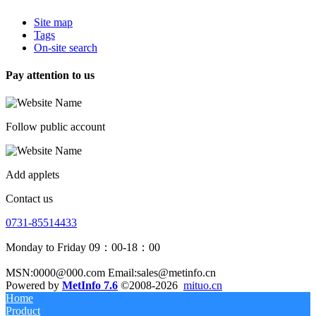
Site map
Tags
On-site search
Pay attention to us
Follow public account
Add applets
Contact us
0731-85514433
Monday to Friday 09：00-18：00
MSN:0000@000.com Email:sales@metinfo.cn
Powered by
MetInfo 7.6
©2008-2026
mituo.cn
Home
Product