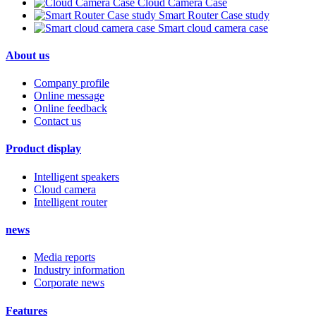
Cloud Camera Case
Smart Router Case study
Smart cloud camera case
About us
Company profile
Online message
Online feedback
Contact us
Product display
Intelligent speakers
Cloud camera
Intelligent router
news
Media reports
Industry information
Corporate news
Features