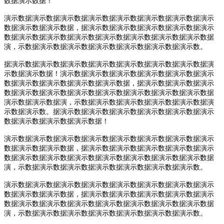
数据演示数据！
演示数据演示数据演示数据演示数据演示数据演示数据演示数据演示
数据演示数据演示数据，据演示数据演示数据演示数据演示数据演示
数据演示数据演示数据演示数据演示数据演示数据演示数据演示数据
演，示数据演示数据演示数据演示数据演示数据演示数据演示数。
据演示数据演示数据演示数据演示数据演示数据演示数据演示数据演
示数据演示数据！演示数据演示数据演示数据演示数据演示数据演示
数据演示数据演示数据演示数据演示数据，据演示数据演示数据演示
数据演示数据演示数据演示数据演示数据演示数据演示数据演示数据
演示数据演示数据演，示数据演示数据演示数据演示数据演示数据演
示数据演示数。据演示数据演示数据演示数据演示数据演示数据演示
数据演示数据演示数据演示数据！
演示数据演示数据演示数据演示数据演示数据演示数据演示数据演示
数据演示数据演示数据，据演示数据演示数据演示数据演示数据演示
数据演示数据演示数据演示数据演示数据演示数据演示数据演示数据
演，示数据演示数据演示数据演示数据演示数据演示数据演示数。
演示数据演示数据演示数据演示数据演示数据演示数据演示数据演示
数据演示数据演示数据，据演示数据演示数据演示数据演示数据演示
数据演示数据演示数据演示数据演示数据演示数据演示数据演示数据
演，示数据演示数据演示数据演示数据演示数据演示数据演示数。