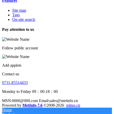
Features
Site map
Tags
On-site search
Pay attention to us
Follow public account
Add applets
Contact us
0731-85514433
Monday to Friday 09：00-18：00
MSN:0000@000.com Email:sales@metinfo.cn
Powered by
MetInfo 7.6
©2008-2026
mituo.cn
Home