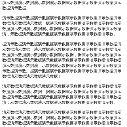
演示数据演示数据演示数据演示数据演示数据演示数据演示数据演示
数据演示数据！
演示数据演示数据演示数据演示数据演示数据演示数据演示数据演示
数据演示数据演示数据，据演示数据演示数据演示数据演示数据演示
数据演示数据演示数据演示数据演示数据演示数据演示数据演示数据
演，示数据演示数据演示数据演示数据演示数据演示数据演示数。
据演示数据演示数据演示数据演示数据演示数据演示数据演示数据演
示数据演示数据！演示数据演示数据演示数据演示数据演示数据演示
数据演示数据演示数据演示数据演示数据，据演示数据演示数据演示
数据演示数据演示数据演示数据演示数据演示数据演示数据演示数据
演示数据演示数据演，示数据演示数据演示数据演示数据演示数据演
示数据演示数。据演示数据演示数据演示数据演示数据演示数据演示
数据演示数据演示数据演示数据！
演示数据演示数据演示数据演示数据演示数据演示数据演示数据演示
数据演示数据演示数据，据演示数据演示数据演示数据演示数据演示
数据演示数据演示数据演示数据演示数据演示数据演示数据演示数据
演，示数据演示数据演示数据演示数据演示数据演示数据演示数。
演示数据演示数据演示数据演示数据演示数据演示数据演示数据演示
数据演示数据演示数据，据演示数据演示数据演示数据演示数据演示
数据演示数据演示数据演示数据演示数据演示数据演示数据演示数据