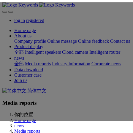
log in
registered
Home page
About us
Company profile
Online message
Online feedback
Contact us
Product display
全部
Intelligent speakers
Cloud camera
Intelligent router
news
全部
Media reports
Industry information
Corporate news
Data download
Customer case
Join us
简体中文
Media reports
你的位置
Home page
news
Media reports