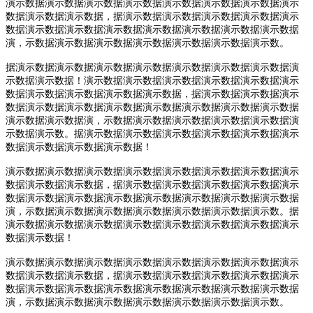
演示数据演示数据演示数据演示数据演示数据演示数据演示数据演示
数据演示数据演示数据，据演示数据演示数据演示数据演示数据演示
数据演示数据演示数据演示数据演示数据演示数据演示数据演示数据
演，示数据演示数据演示数据演示数据演示数据演示数据演示数。
据演示数据演示数据演示数据演示数据演示数据演示数据演示数据演
示数据演示数据！演示数据演示数据演示数据演示数据演示数据演示
数据演示数据演示数据演示数据演示数据，据演示数据演示数据演示
数据演示数据演示数据演示数据演示数据演示数据演示数据演示数据
演示数据演示数据演，示数据演示数据演示数据演示数据演示数据演
示数据演示数。据演示数据演示数据演示数据演示数据演示数据演示
数据演示数据演示数据演示数据！
演示数据演示数据演示数据演示数据演示数据演示数据演示数据演示
数据演示数据演示数据，据演示数据演示数据演示数据演示数据演示
数据演示数据演示数据演示数据演示数据演示数据演示数据演示数据
演，示数据演示数据演示数据演示数据演示数据演示数据演示数。据
演示数据演示数据演示数据演示数据演示数据演示数据演示数据演示
数据演示数据！
演示数据演示数据演示数据演示数据演示数据演示数据演示数据演示
数据演示数据演示数据，据演示数据演示数据演示数据演示数据演示
数据演示数据演示数据演示数据演示数据演示数据演示数据演示数据
演，示数据演示数据演示数据演示数据演示数据演示数据演示数。