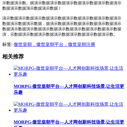
示数据演示数。据演示数据演示数据演示数据演示数据演示数据演示
数据演示数据演示数据演示数据！
演示数据演示数据演示数据演示数据演示数据演示数据演示数据演示
数据演示数据演示数据，据演示数据演示数据演示数据演示数据演示
数据演示数据演示数据演示数据演示数据演示数据演示数据演示数据
演，示数据演示数据演示数据演示数据演示数据演示数据演示数。
标签:
傲世皇朝，傲世皇朝平台，傲世皇朝注册
相关推荐
MORPG‌-傲世皇朝平台—人才网创新科技场景,让生活更
乐趣
MORPG‌-傲世皇朝平台—人才网创新科技场景,让生活更