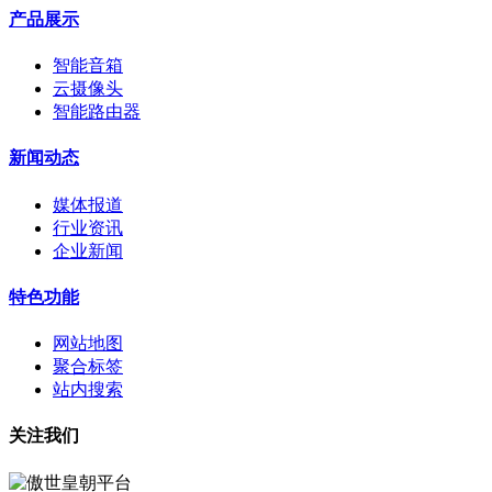
产品展示
智能音箱
云摄像头
智能路由器
新闻动态
媒体报道
行业资讯
企业新闻
特色功能
网站地图
聚合标签
站内搜索
关注我们