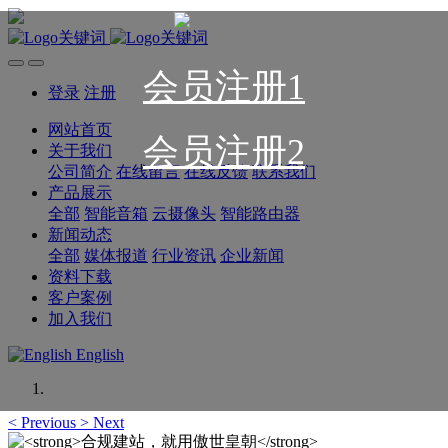
会员注册1
登录
注册
网站首页
会员注册2
关于我们
公司简介
在线留言
在线反馈
联系我们
产品展示
全部
智能音箱
云摄像头
智能路由器
新闻动态
全部
媒体报道
行业资讯
企业新闻
资料下载
客户案例
加入我们
English
<
Previous
>
Next